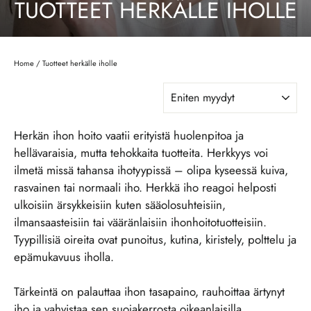
TUOTTEET HERKÄLLE IHOLLE
Home
/
Tuotteet herkälle iholle
LAJITTELE
Herkän ihon hoito vaatii erityistä huolenpitoa ja
hellävaraisia, mutta tehokkaita tuotteita. Herkkyys voi
ilmetä missä tahansa ihotyypissä – olipa kyseessä kuiva,
rasvainen tai normaali iho. Herkkä iho reagoi helposti
ulkoisiin ärsykkeisiin kuten sääolosuhteisiin,
ilmansaasteisiin tai vääränlaisiin ihonhoitotuotteisiin.
Tyypillisiä oireita ovat punoitus, kutina, kiristely, polttelu ja
epämukavuus iholla.
Tärkeintä on palauttaa ihon tasapaino, rauhoittaa ärtynyt
iho ja vahvistaa sen suojakerrosta oikeanlaisilla,