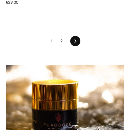
€29,00
1
2
Seuraava