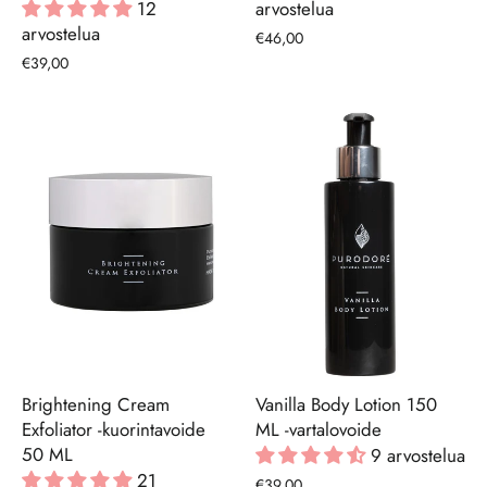
12
arvostelua
arvostelua
€46,00
€39,00
Brightening Cream
Vanilla Body Lotion 150
Exfoliator -kuorintavoide
ML -vartalovoide
50 ML
9 arvostelua
21
€39,00