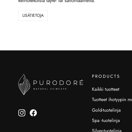
keinotekoisia täyte- tai säilöntäaineita.
LISÄTIETOJA
PRODUCTS
Kaikki tuotteet
Tuotteet ihotyypin 
Gold-tuotelinja
Instagram
Facebook
Spa -tuotelinja
Silver-tuotelinja