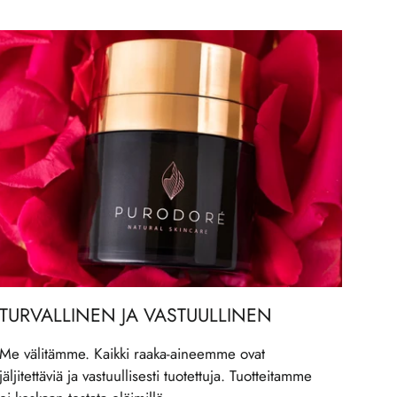
TURVALLINEN JA VASTUULLINEN
Me välitämme. Kaikki raaka-aineemme ovat
jäljitettäviä ja vastuullisesti tuotettuja. Tuotteitamme