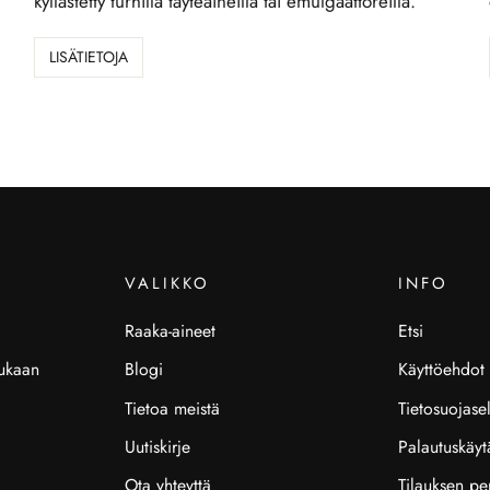
kyllästetty turhilla täyteaineilla tai emulgaattoreilla.
LISÄTIETOJA
VALIKKO
INFO
Raaka-aineet
Etsi
mukaan
Blogi
Käyttöehdot
Tietoa meistä
Tietosuojase
Uutiskirje
Palautuskäyt
Ota yhteyttä
Tilauksen pe