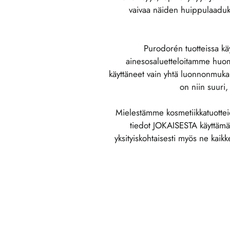
vaivaa näiden huippulaaduk
Purodorén tuotteissa käyt
ainesosaluetteloitamme huoma
käyttäneet vain yhtä luonnonmukai
on niin suuri,
Mielestämme kosmetiikkatuotteid
tiedot JOKAISESTA käyttämä
yksityiskohtaisesti myös ne kaikk