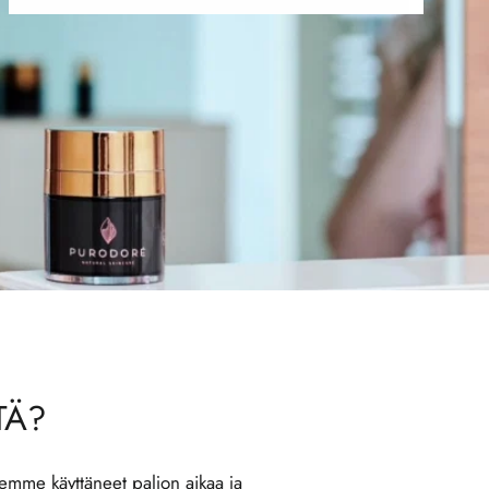
TÄ?
lemme käyttäneet paljon aikaa ja