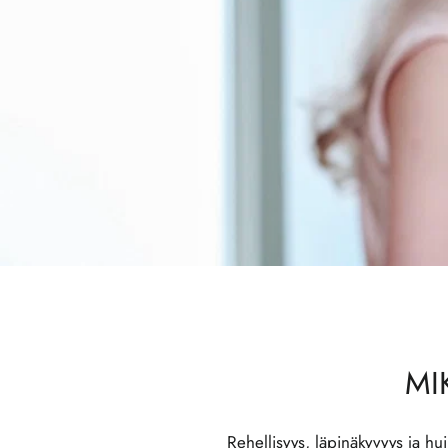
MI
Rehellisyys, läpinäkyvyys ja hu