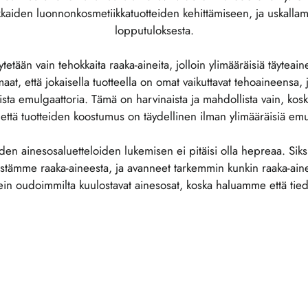
kaiden luonnonkosmetiikkatuotteiden kehittämiseen, ja uskall
lopputuloksesta.
etään vain tehokkaita raaka-aineita, jolloin ylimääräisiä täyteainei
at, että jokaisella tuotteella on omat vaikuttavat tehoaineensa,
sta emulgaattoria. Tämä on harvinaista ja mahdollista vain, kosk
 että tuotteiden koostumus on täydellinen ilman ylimääräisiä emu
en ainesosaluetteloiden lukemisen ei pitäisi olla hepreaa. Siks
stämme raaka-aineesta, ja avanneet tarkemmin kunkin raaka-aine
ein oudoimmilta kuulostavat ainesosat, koska haluamme että tiedät