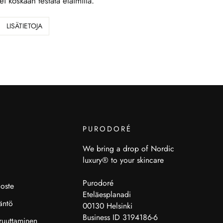
ei koskaan testata eläimillä.
LISÄTIETOJA
PURODORÉ
We bring a drop of Nordic
luxury® to your skincare
Purodoré
loste
Eteläesplanadi
äntö
00130 Helsinki
Business ID 3194186-6
ruuttaminen