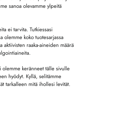
amme sanoa olevamme ylpeitä
ta ei tarvita. Tutkiessasi
 ja olemme koko tuotesarjassa
a aktiivisten raaka-aineiden määrä
lgointiaineita.
i olemme keränneet tälle sivulle
en hyödyt. Kyllä, selitämme
 tarkalleen mitä ihollesi levität.