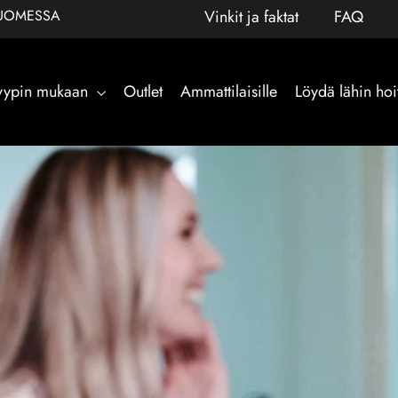
SUOMESSA
Vinkit ja faktat
FAQ
otyypin mukaan
Outlet
Ammattilaisille
Löydä lähin hoi