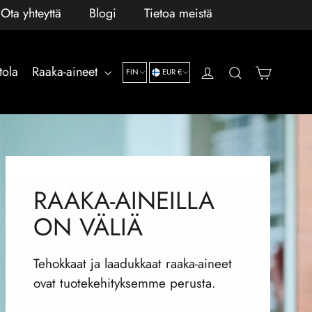
Ota yhteyttä
Blogi
Tietoa meistä
KIELI
VALUUTTA
Osotosk
tola
Raaka-aineet
Kirjaudu sisään
Hae
FIN
EUR €
RAAKA-AINEILLA
ON VÄLIÄ
Tehokkaat ja laadukkaat raaka-aineet
ovat tuotekehityksemme perusta.