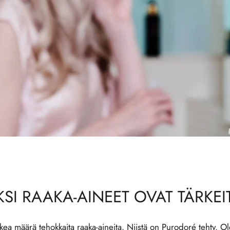
KSI RAAKA-AINEET OVAT TÄRKEI
ikea määrä tehokkaita raaka-aineita. Niistä on Purodoré tehty. O