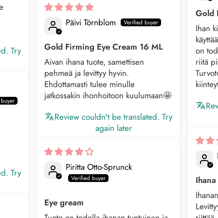
ee
Gold 
Päivi Törnblom
Ihan ki
käyttä
Gold Firming Eye Cream 16 ML
ed. Try
on tod
Aivan ihana tuote, samettisen
riitä p
pehmeä ja levittyy hyvin.
Turvot
Ehdottamasti tulee minulle
kiinte
jatkossakin ihonhoitoon kuulumaan🤩
Rev
Review couldn't be translated. Try
again later
Piritta Otto-Sprunck
ed. Try
Ihana
Ihanan
Eye gream
Levitt
Tuote on todella ihanan tuntuinen ja
riittää