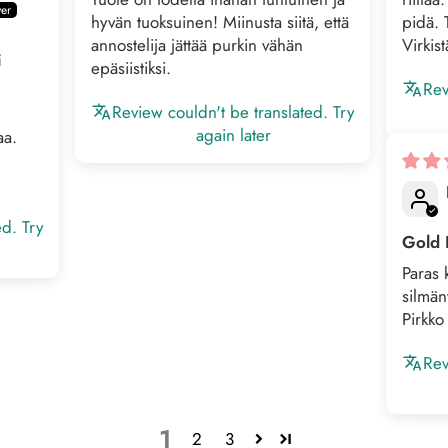
hyvän tuoksuinen! Miinusta siitä, että
pidä. 
annostelija jättää purkin vähän
Virkist
i
epäsiistiksi.
Rev
Review couldn't be translated. Try
again later
aa.
ed. Try
Gold 
Paras 
silmä
Pirkko
Rev
1
2
3