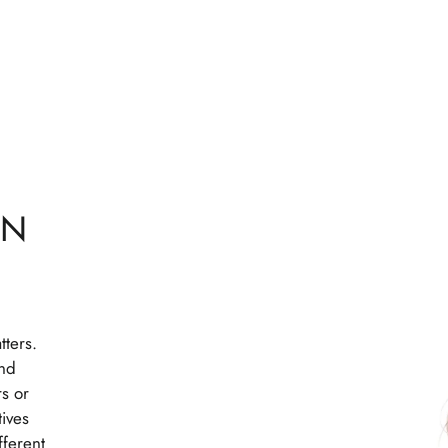
IN
tters.
and
rs or
tives
fferent