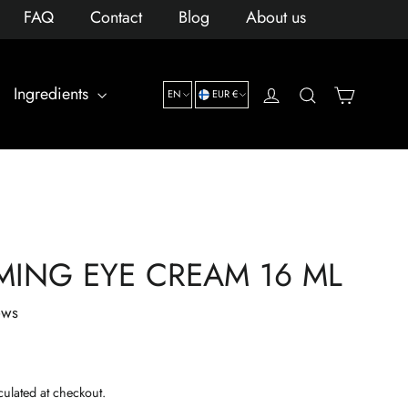
FAQ
Contact
Blog
About us
LANGUAGE
CURRENCY
Cart
Ingredients
Log in
Search
EN
EUR €
MING EYE CREAM 16 ML
ews
culated at checkout.