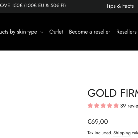
E 150€ (100€ EU & 50€ FI)
Tips & Facts
ucts by skin type
Outlet
Become a reseller
Resellers
GOLD FIR
39 revi
Regular
€69,00
price
Tax included.
Shipping
cal