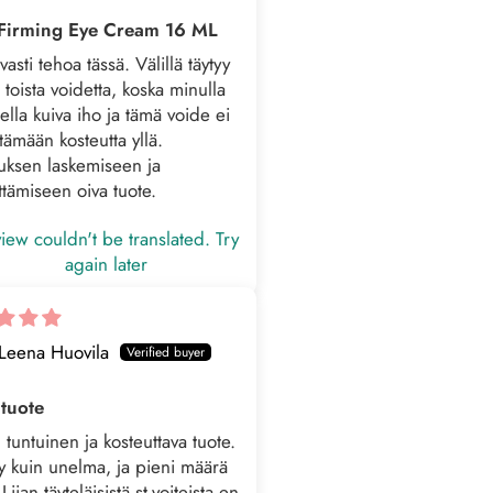
Firming Eye Cream 16 ML
vasti tehoa tässä. Välillä täytyy
ä toista voidetta, koska minulla
ella kuiva iho ja tämä voide ei
itämään kosteutta yllä.
uksen laskemiseen ja
yttämiseen oiva tuote.
iew couldn't be translated. Try
again later
Leena Huovila
 tuote
 tuntuinen ja kosteuttava tuote.
yy kuin unelma, ja pieni määrä
. Liian täyteläisistä st-voiteista en