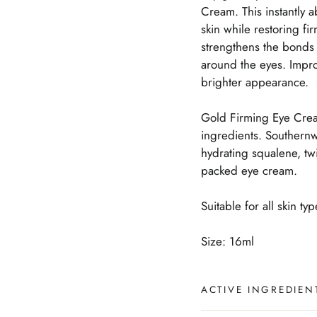
Cream. This instantly 
skin while restoring f
s
trengthens the bonds o
around the eyes. Improv
brighter appearance.
Gold Firming Eye Cream
ingredients. Southern
hydrating squalene, tw
packed eye cream.
Suitable for all skin typ
Size: 16ml
ACTIVE INGREDIEN